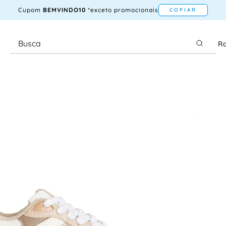
Cupom
BEMVINDO10
*exceto promocionais
COPIAR
Ra