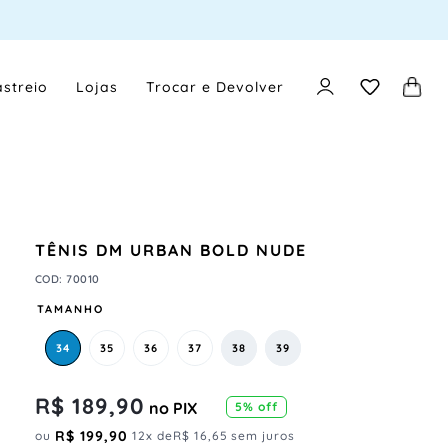
streio
Lojas
Trocar e Devolver
TÊNIS DM URBAN BOLD NUDE
COD
:
70010
TAMANHO
34
35
36
37
38
39
R$
189
,
90
no PIX
5
% off
R$
199
,
90
ou
12
x de
R$
16
,
65
sem juros