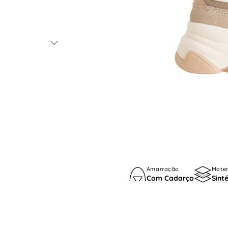
Amarração
Mater
Com Cadarço
Sint