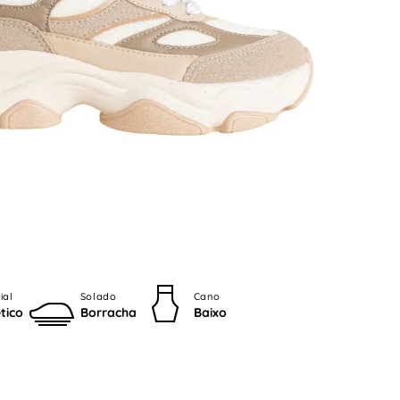
ial
Solado
Cano
ético
Borracha
Baixo