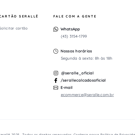
CARTÃO SERALLÊ
FALE COM A GENTE
Solicitar cartão
WhatsApp
(43) 3154-1799
Nossos horários
Segunda à sexta: 8h às 18h
@seralle_oficial
/serallecalcadosoficial
E-mail
ecommerce@seralle.com.br
erallê 2025 . Todos os direitos reservados. Conheça nossa
Política de Privacid