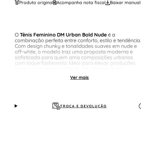
Produto original
Acompanha nota fiscal
Baixar manual
O
Tênis Feminino DM Urban Bold Nude
é a
combinação perfeita entre conforto, estilo e tendência.
Com design chunky e tonalidades suaves em nude e
off-white, o modelo traz uma proposta moderna e
sofisticada para quem ama composições urbanas
com toque fashionista. Ideal para elevar produções
básicas com personalidade, ele oferece visual
esportivo-chique, conforto no dia a dia e muita
Ver mais
versatilidade.
🔎
Detalhamento completo do produto
TROCA E DEVOLUÇÃO
Material do cabedal
Confeccionado em material sintético de alta qualidade
o cabedal apresenta acabamento moderno com
combinação de tons neutros, proporcionando um
visual elegante e fácil de combinar.