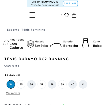
Cupom
BEMVINDO10
COPIAR
*exceto promocionais
Esporte
Tênis Feminino
Amarração
Material
Solado
Cano
Com
Sintético
Borracha
Baixo
Cadarço
TÊNIS DURAMO RC2 RUNNING
COD
:
73756
TAMANHO
34
35
36
37
38
39
40
41
Ver mais 3