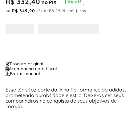
R$
332
,
40
no PIX
5
% off
R$
349
,
90
ou
12
x de
R$
29
,
15
sem juros
Produto original
Acompanha nota fiscal
Baixar manual
Esse tênis faz parte da linha Performance da adidas,
prometendo durabilidade e estilo. Deixe-os ser seus
companheiros na conquista de seus objetivos de
corrida.