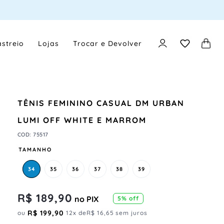
streio
Lojas
Trocar e Devolver
TÊNIS FEMININO CASUAL DM URBAN
LUMI OFF WHITE E MARROM
COD
:
75517
TAMANHO
34
35
36
37
38
39
R$
189
,
90
no PIX
5
% off
R$
199
,
90
ou
12
x de
R$
16
,
65
sem juros