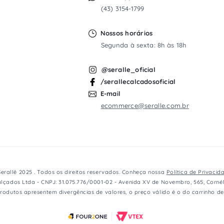
(43) 3154-1799
Nossos horários
Segunda à sexta: 8h às 18h
@seralle_oficial
e
/serallecalcadosoficial
E-mail
ecommerce@seralle.com.br
a
erallê 2025 . Todos os direitos reservados. Conheça nossa
Política de Privacid
lçados Ltda - CNPJ: 31.075.776/0001-02 - Avenida XV de Novembro, 565, Cornél
rodutos apresentem divergências de valores, o preço válido é o do carrinho d
l