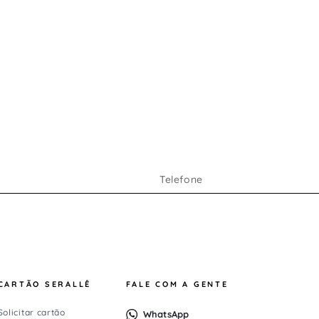
no
a-
el
CARTÃO SERALLÊ
FALE COM A GENTE
Solicitar cartão
WhatsApp