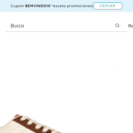
Cupom
BEMVINDO10
*exceto promocionais
COPIAR
Ra