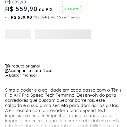
R$
699
,
90
R$
559
,
90
no PIX
20%
off
R$
559
,
90
ou
12
x de
R$
46
,
65
sem juros
Produto original
Acompanha nota fiscal
Baixar manual
Sinta o poder e a agilidade em cada passo com o Tênis
Fila Kr7 Pro Speed Tech Feminino! Desenvolvido para
corredores que buscam quebrar barreiras, este
calçado é a sua arma secreta para dominar as pistas.
A entressola com a inovadora placa Speed Tech
impulsiona seu desempenho, transformando cada
impacto em energia para ir além. O cabedal em mesh
ultraleve abraça o pé, garantindo respirabilidade e um