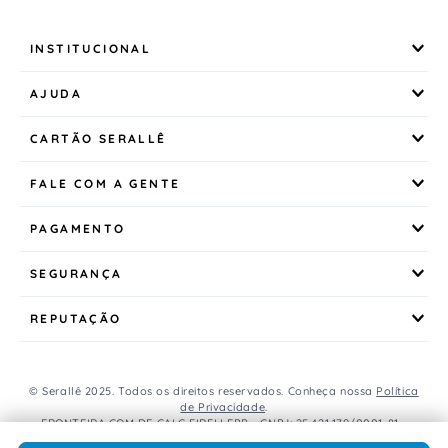
INSTITUCIONAL
AJUDA
CARTÃO SERALLÊ
FALE COM A GENTE
PAGAMENTO
SEGURANÇA
REPUTAÇÃO
© Serallê 2025. Todos os direitos reservados. Conheça nossa
Política
de Privacidade
.
FRONTEIRA COM DE CALC EIRELI EPP - CNPJ: 25.421.179/0001-81 -
Avenida Brasil, 456, Centro, CEP: 85.851-000, Foz do Iguaçu, PR, Brasil.