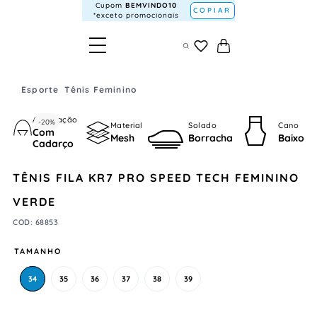
Cupom
BEMVINDO10
COPIAR
*exceto promocionais
Esporte
Tênis Feminino
Amarração
-
20%
Material
Solado
Cano
Com
Mesh
Borracha
Baixo
Cadarço
TÊNIS FILA KR7 PRO SPEED TECH FEMININO
VERDE
COD
:
68853
TAMANHO
34
35
36
37
38
39