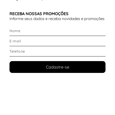
Estrutura que mantém o formato do calçado
Acabamento com o visual tradicional dos
RECEBA NOSSAS PROMOÇÕES
modelos All Star
Informe seus dados e receba novidades e promoções
Material que facilita a limpeza
Esse conjunto torna o modelo uma ótima escolha de
tênis infantil resistente e confortável
.
Tipo de solado
O solado foi desenvolvido para oferecer segurança e
aderência durante o uso.
Cadastre-se
Destaques do solado:
Solado de borracha
com padrão de diamante
Estrutura que proporciona boa aderência ao
caminhar
Base firme que contribui para a estabilidade
Ideal para diferentes superfícies do dia a dia