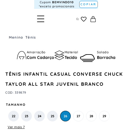
Cupom
BEMVINDO10
COPIAR
*exceto promocionais
Menino
Tênis
Amarração
Material
Solado
Com Cadarço
Tecido
Borracha
TÊNIS INFANTIL CASUAL CONVERSE CHUCK
TAYLOR ALL STAR JUVENIL BRANCO
COD
:
339879
TAMANHO
22
23
24
25
26
27
28
29
Ver mais 7