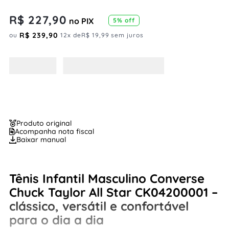
R$
227
,
90
no PIX
5
% off
R$
239
,
90
ou
12
x de
R$
19
,
99
sem juros
Produto original
Acompanha nota fiscal
Baixar manual
Tênis Infantil Masculino Converse
Chuck Taylor All Star CK04200001 –
clássico, versátil e confortável
para o dia a dia