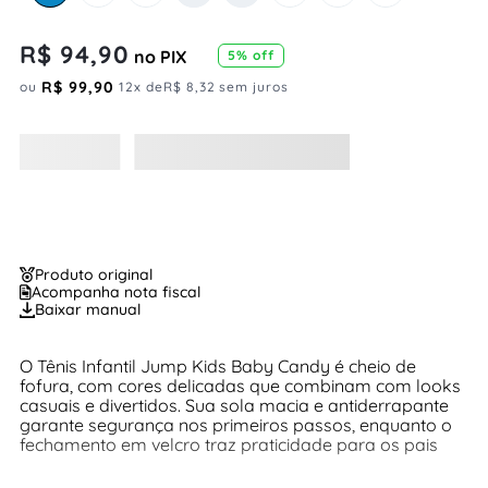
R$
94
,
90
no PIX
5
% off
R$
99
,
90
ou
12
x de
R$
8
,
32
sem juros
Produto original
Acompanha nota fiscal
Baixar manual
O Tênis Infantil Jump Kids Baby Candy é cheio de
fofura, com cores delicadas que combinam com looks
casuais e divertidos. Sua sola macia e antiderrapante
garante segurança nos primeiros passos, enquanto o
fechamento em velcro traz praticidade para os pais