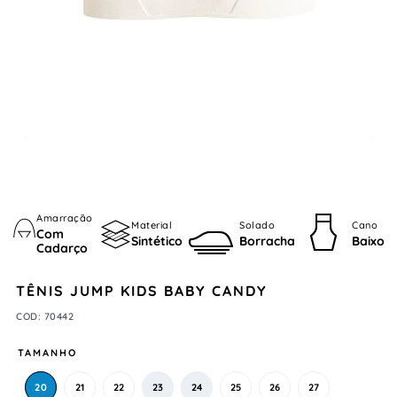
Amarração
Material
Solado
Cano
Com
Sintético
Borracha
Baixo
Cadarço
TÊNIS JUMP KIDS BABY CANDY
COD
:
70442
TAMANHO
20
21
22
23
24
25
26
27