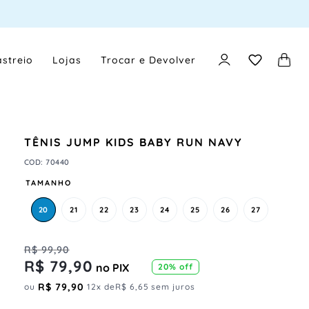
streio
Lojas
Trocar e Devolver
TÊNIS JUMP KIDS BABY RUN NAVY
COD
:
70440
TAMANHO
20
21
22
23
24
25
26
27
R$
99
,
90
R$
79
,
90
no PIX
20%
off
R$
79
,
90
ou
12
x de
R$
6
,
65
sem juros