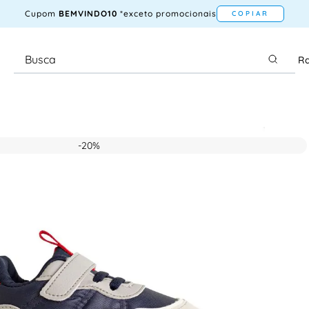
Cupom
BEMVINDO10
*exceto promocionais
COPIAR
Ra
-
20%