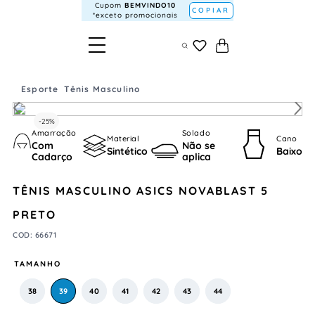
Cupom
BEMVINDO10
COPIAR
*exceto promocionais
Esporte
Tênis Masculino
-
25%
Amarração
Solado
Material
Cano
Com
Não se
Sintético
Baixo
Cadarço
aplica
TÊNIS MASCULINO ASICS NOVABLAST 5
PRETO
COD
:
66671
TAMANHO
38
39
40
41
42
43
44