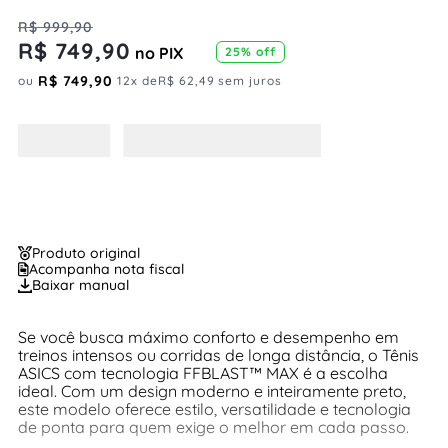
R$
999
,
90
R$
749
,
90
no PIX
25%
off
R$
749
,
90
ou
12
x de
R$
62
,
49
sem juros
Produto original
Acompanha nota fiscal
Baixar manual
Se você busca máximo conforto e desempenho em
treinos intensos ou corridas de longa distância, o Tênis
ASICS com tecnologia FFBLAST™ MAX é a escolha
ideal. Com um design moderno e inteiramente preto,
este modelo oferece estilo, versatilidade e tecnologia
de ponta para quem exige o melhor em cada passo.