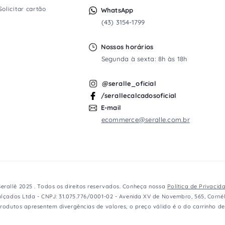
Solicitar cartão
WhatsApp
(43) 3154-1799
Nossos horários
Segunda à sexta: 8h às 18h
@seralle_oficial
/serallecalcadosoficial
E-mail
ecommerce@seralle.com.br
erallê 2025 . Todos os direitos reservados. Conheça nossa
Política de Privacid
lçados Ltda - CNPJ: 31.075.776/0001-02 - Avenida XV de Novembro, 565, Cornél
rodutos apresentem divergências de valores, o preço válido é o do carrinho d