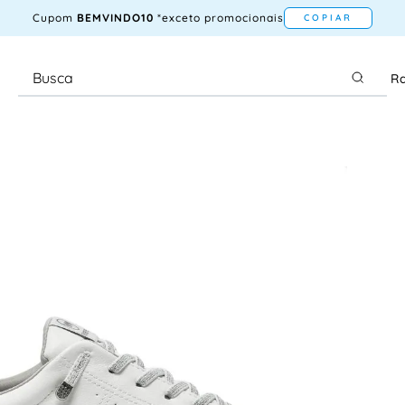
Cupom
BEMVINDO10
*exceto promocionais
COPIAR
Ra