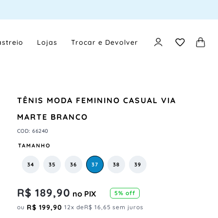
streio
Lojas
Trocar e Devolver
TÊNIS MODA FEMININO CASUAL VIA
MARTE BRANCO
COD
:
66240
TAMANHO
34
35
36
37
38
39
R$
189
,
90
no PIX
5
% off
R$
199
,
90
ou
12
x de
R$
16
,
65
sem juros