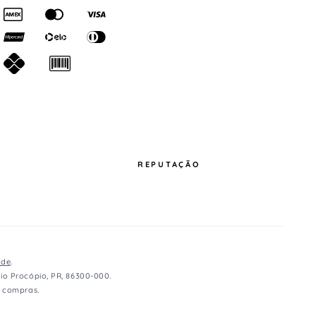
REPUTAÇÃO
ade
.
io Procópio, PR, 86300-000.
e compras.