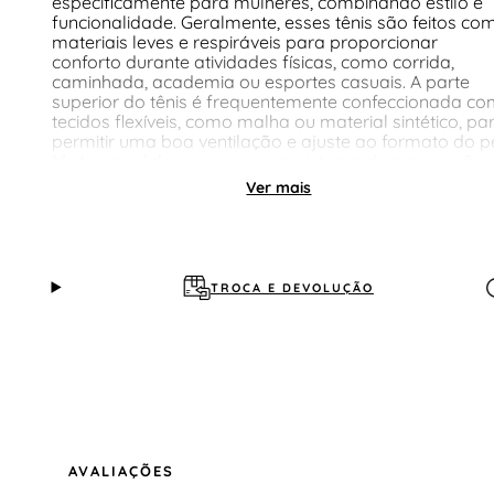
especificamente para mulheres, combinando estilo e
funcionalidade. Geralmente, esses tênis são feitos co
materiais leves e respiráveis para proporcionar
conforto durante atividades físicas, como corrida,
caminhada, academia ou esportes casuais. A parte
superior do tênis é frequentemente confeccionada co
tecidos flexíveis, como malha ou material sintético, pa
permitir uma boa ventilação e ajuste ao formato do p
Muitos modelos possuem um sistema de amarração,
como cadarços, para ajustar a firmeza conforme a
Ver mais
preferência da usuária.
TROCA E DEVOLUÇÃO
AVALIAÇÕES