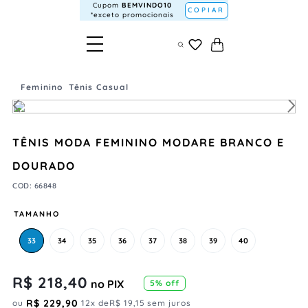
Cupom
BEMVINDO10
COPIAR
*exceto promocionais
Feminino
Tênis Casual
TÊNIS MODA FEMININO MODARE BRANCO E
DOURADO
COD
:
66848
TAMANHO
33
34
35
36
37
38
39
40
R$
218
,
40
no PIX
5
% off
R$
229
,
90
ou
12
x de
R$
19
,
15
sem juros