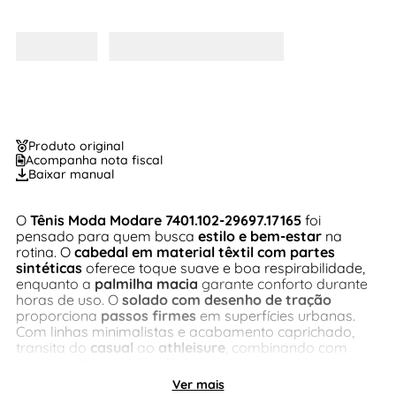
Produto original
Acompanha nota fiscal
Baixar manual
O
Tênis Moda Modare 7401.102-29697.17165
foi
pensado para quem busca
estilo e bem-estar
na
rotina. O
cabedal em material têxtil com partes
sintéticas
oferece toque suave e boa respirabilidade,
enquanto a
palmilha macia
garante conforto durante
horas de uso. O
solado com desenho de tração
proporciona
passos firmes
em superfícies urbanas.
Com linhas minimalistas e acabamento caprichado,
transita do
casual
ao
athleisure
, combinando com
jeans, vestidos midi e alfaiataria leve.
Ver mais