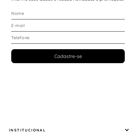
Solado
: sintético/borracha com tração
Fechamento
: cadarço
Indicação
: uso diário, lazer e look athleisure
Cadastre-se
INSTITUCIONAL