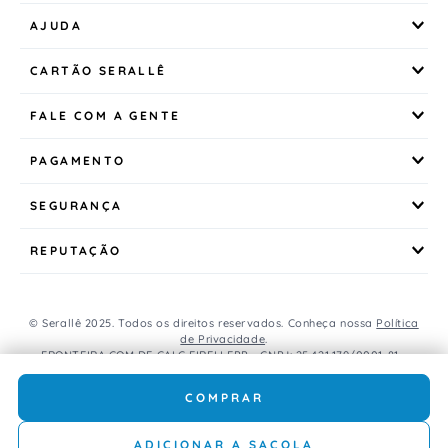
AJUDA
CARTÃO SERALLÊ
FALE COM A GENTE
PAGAMENTO
SEGURANÇA
REPUTAÇÃO
© Serallê 2025. Todos os direitos reservados. Conheça nossa
Política
de Privacidade
.
FRONTEIRA COM DE CALC EIRELI EPP - CNPJ: 25.421.179/0001-81 -
Avenida Brasil, 456, Centro, CEP: 85.851-000, Foz do Iguaçu, PR, Brasil.
Caso os produtos apresentem divergências de valores, o preço
COMPRAR
válido é o do carrinho de compras.
ADICIONAR A SACOLA