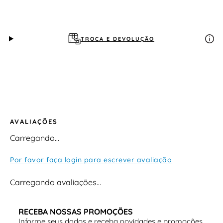
Marca/Modelo
: Modare
7401.102-29697.17165
TROCA E DEVOLUÇÃO
Categoria
: tênis moda / casual
Gênero
: feminino
AVALIAÇÕES
Cabedal
: têxtil com detalhes sintéticos
Carregando…
Por favor faça login para escrever avaliação
Forro
: têxtil
Carregando avaliações…
Palmilha
: macia (conforto)
RECEBA NOSSAS PROMOÇÕES
Informe seus dados e receba novidades e promoções