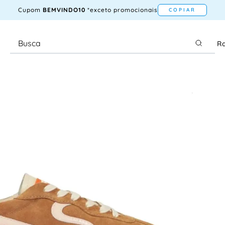
Cupom
BEMVINDO10
*exceto promocionais
COPIAR
Ra