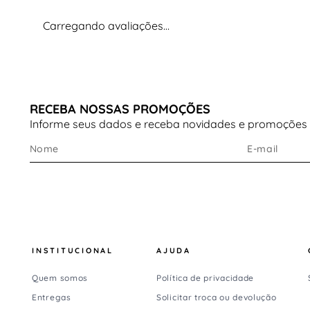
modelo ainda mais refinado.
Carregando avaliações…
Benefícios do cabedal
Toque suave e confortável
Visual sofisticado com inspiração retrô
RECEBA NOSSAS PROMOÇÕES
Excelente durabilidade quando conservado
Informe seus dados e receba novidades e promoções
corretamente
Design versátil para diversas ocasiões
Ideal para quem procura um
tênis feminino em
camurça elegante e moderno
.
Tipo de solado e destaques
INSTITUCIONAL
AJUDA
Solado confortável para uso diário
Quem somos
Política de privacidade
Estrutura leve e estável
Entregas
Solicitar troca ou devolução
Excelente aderência durante a caminhada