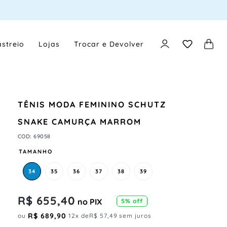
streio
Lojas
Trocar e Devolver
TÊNIS MODA FEMININO SCHUTZ
SNAKE CAMURÇA MARROM
COD
:
69058
TAMANHO
34
35
36
37
38
39
R$
655
,
40
no PIX
5
% off
R$
689
,
90
ou
12
x de
R$
57
,
49
sem juros