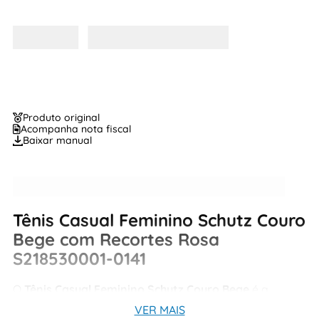
Produto original
Acompanha nota fiscal
Baixar manual
Tênis Casual Feminino Schutz Couro
Bege com Recortes Rosa
S218530001-0141
O
Tênis Casual Feminino Schutz Couro Bege
é a
combinação perfeita entre elegância, conforto e atitude
VER MAIS
urbana. Confeccionado em couro, o modelo ganha um