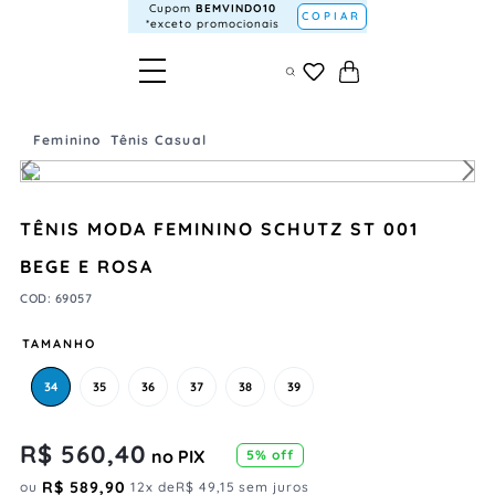
Cupom
BEMVINDO10
COPIAR
*exceto promocionais
Feminino
Tênis Casual
TÊNIS MODA FEMININO SCHUTZ ST 001
BEGE E ROSA
COD
:
69057
TAMANHO
34
35
36
37
38
39
R$
560
,
40
no PIX
5
% off
R$
589
,
90
ou
12
x de
R$
49
,
15
sem juros