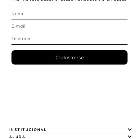
Benefícios do cabedal
Excelente resistência e durabilidade
Maior conforto durante o uso
Visual moderno com toque feminino
Fácil combinação com diferentes estilos
Cadastre-se
Ideal para quem busca um
tênis feminino casual
elegante e versátil
.
Tipo de solado e destaques
Solado resistente para uso diário
Excelente estabilidade ao caminhar
Estrutura confortável para diferentes atividades
Desenvolvido para proporcionar segurança e
praticidade
INSTITUCIONAL
AJUDA