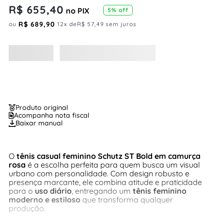
R$
655
,
40
no PIX
5
% off
R$
689
,
90
ou
12
x de
R$
57
,
49
sem juros
Produto original
Acompanha nota fiscal
Baixar manual
O
tênis casual feminino Schutz ST Bold em camurça
rosa
é a escolha perfeita para quem busca um visual
urbano com personalidade. Com design robusto e
presença marcante, ele combina atitude e praticidade
para o
uso diário
, entregando um
tênis feminino
moderno e estiloso
que transforma qualquer
produção.