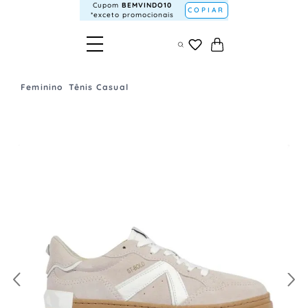
Cupom
BEMVINDO10
COPIAR
*exceto promocionais
Feminino
Tênis Casual