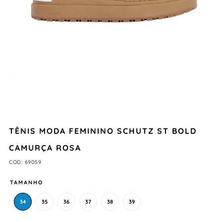
TÊNIS MODA FEMININO SCHUTZ ST BOLD
CAMURÇA ROSA
COD
:
69059
TAMANHO
34
35
36
37
38
39