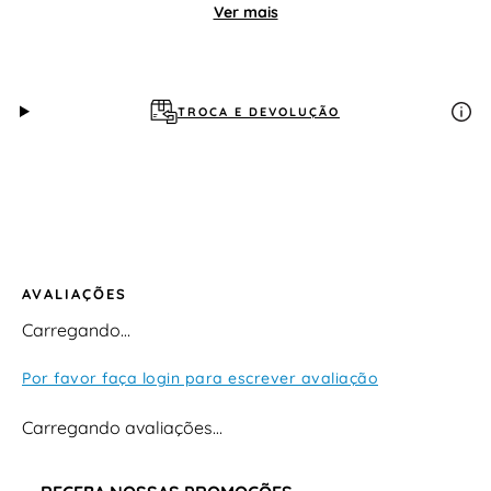
com vestidos, saias, calças e conjuntos, sendo ideal
Ver mais
para o dia a dia ou ocasiões que pedem um toque
especial.
TROCA E DEVOLUÇÃO
AVALIAÇÕES
Carregando…
Por favor faça login para escrever avaliação
Carregando avaliações…