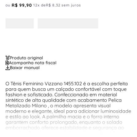
R$
99
,
90
ou
12
x de
R$
8
,
32
sem juros
Produto original
Acompanha nota fiscal
Baixar manual
O Tênis Feminino Vizzano 1455.102 é a escolha perfeita
para quem busca um calçado confortável com toque
fashion e sofisticado. Confeccionado em material
sintético de alta qualidade com acabamento Pelica
Metalizado Milano , o modelo apresenta visual
moderno e elegante, ideal para adicionar luminosidade
e estilo ao look. A palmilha macia e o forro interno
garantem conforto prolongado, enquanto o solado
emborrachado oferece estabilidade e segurança ao
caminhar. Seu design versátil permite combinações