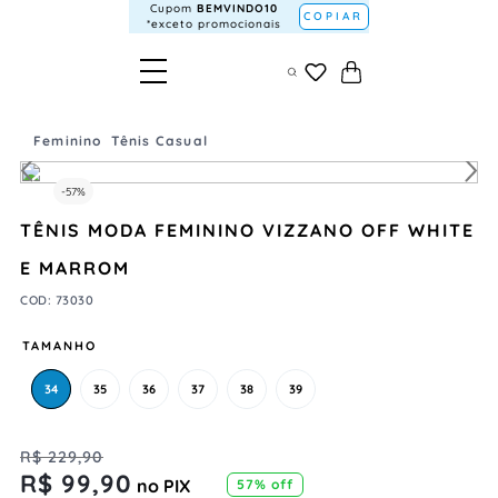
Cupom
BEMVINDO10
COPIAR
*exceto promocionais
Feminino
Tênis Casual
-
57%
TÊNIS MODA FEMININO VIZZANO OFF WHITE
E MARROM
COD
:
73030
TAMANHO
34
35
36
37
38
39
R$
229
,
90
R$
99
,
90
no PIX
57%
off