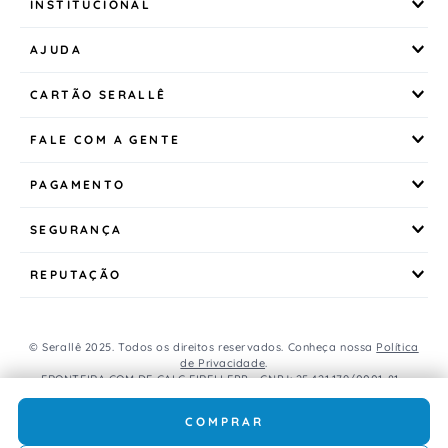
INSTITUCIONAL
AJUDA
CARTÃO SERALLÊ
FALE COM A GENTE
PAGAMENTO
SEGURANÇA
REPUTAÇÃO
© Serallê 2025. Todos os direitos reservados. Conheça nossa
Política
de Privacidade
.
FRONTEIRA COM DE CALC EIRELI EPP - CNPJ: 25.421.179/0001-81 -
Avenida Brasil, 456, Centro, CEP: 85.851-000, Foz do Iguaçu, PR, Brasil.
Caso os produtos apresentem divergências de valores, o preço
COMPRAR
válido é o do carrinho de compras.