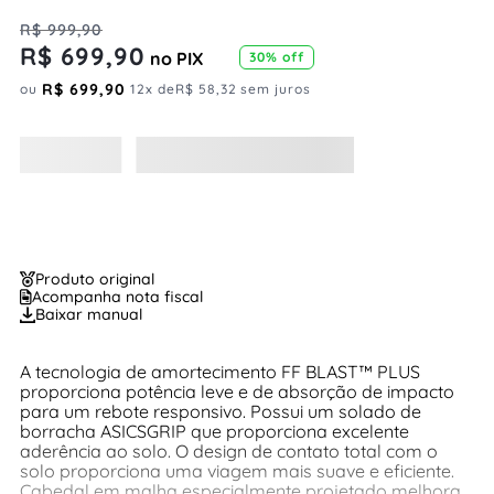
R$
999
,
90
R$
699
,
90
no PIX
30%
off
R$
699
,
90
ou
12
x de
R$
58
,
32
sem juros
Produto original
Acompanha nota fiscal
Baixar manual
A tecnologia de amortecimento FF BLAST™ PLUS
proporciona potência leve e de absorção de impacto
para um rebote responsivo. Possui um solado de
borracha ASICSGRIP que proporciona excelente
aderência ao solo. O design de contato total com o
solo proporciona uma viagem mais suave e eficiente.
Cabedal em malha especialmente projetado melhora