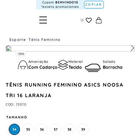
Cupom
BEMVINDO10
COPIAR
*exceto promocionais
Esporte
Tênis Feminino
-
30%
Amarração
Material
Solado
Com Cadarço
Tecido
Borracha
TÊNIS RUNNING FEMININO ASICS NOOSA
TRI 16 LARANJA
COD
:
72070
TAMANHO
34
35
36
37
38
39