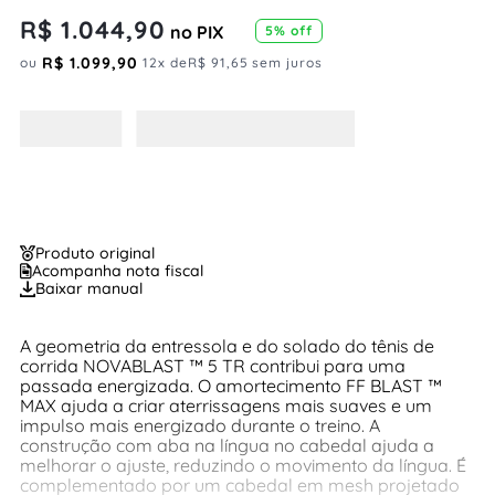
R$
1
.
044
,
90
no PIX
5
% off
R$
1
.
099
,
90
ou
12
x de
R$
91
,
65
sem juros
Produto original
Acompanha nota fiscal
Baixar manual
A geometria da entressola e do solado do tênis de
corrida NOVABLAST ™ 5 TR contribui para uma
passada energizada. O amortecimento FF BLAST ™
MAX ajuda a criar aterrissagens mais suaves e um
impulso mais energizado durante o treino. A
construção com aba na língua no cabedal ajuda a
melhorar o ajuste, reduzindo o movimento da língua. É
complementado por um cabedal em mesh projetado