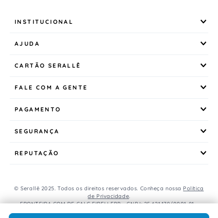
INSTITUCIONAL
AJUDA
CARTÃO SERALLÊ
FALE COM A GENTE
PAGAMENTO
SEGURANÇA
REPUTAÇÃO
© Serallê 2025. Todos os direitos reservados. Conheça nossa
Política
de Privacidade
.
FRONTEIRA COM DE CALC EIRELI EPP - CNPJ: 25.421.179/0001-81 -
Avenida Brasil, 456, Centro, CEP: 85.851-000, Foz do Iguaçu, PR, Brasil.