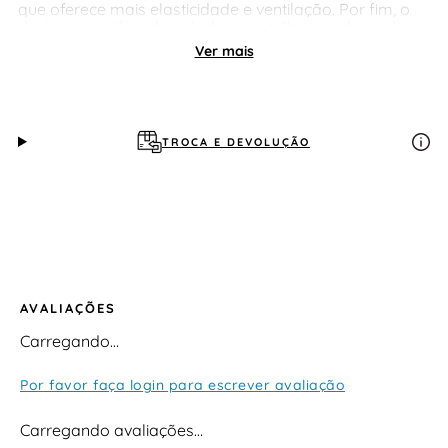
que oferece mais elasticidade e ventilação. Por fim, o
design específico do solado para trilhas ajuda a criar
melhor tração, maciez e durabilidade para diversos
Ver mais
terrenos.
TROCA E DEVOLUÇÃO
AVALIAÇÕES
Carregando…
Por favor faça login para escrever avaliação
Carregando avaliações…