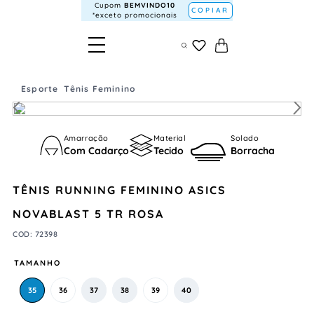
Cupom
BEMVINDO10
COPIAR
*exceto promocionais
Esporte
Tênis Feminino
Amarração
Material
Solado
Com Cadarço
Tecido
Borracha
TÊNIS RUNNING FEMININO ASICS
NOVABLAST 5 TR ROSA
COD
:
72398
TAMANHO
35
36
37
38
39
40