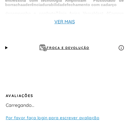
entressola com tecnologia Amplifoam™ Plus
solado de
borracha
aderência
durabilidade
fechamento com cadarço
desempenho e conforto
Tênis Asics Versablast 4
Compre
agora
VER MAIS
TROCA E DEVOLUÇÃO
AVALIAÇÕES
Carregando…
Por favor faça login para escrever avaliação