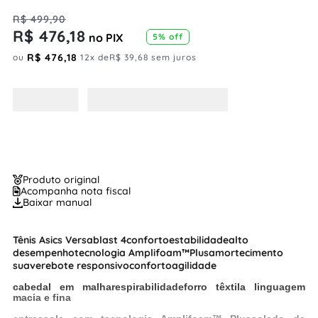
R$
499
,
90
R$
476
,
18
no PIX
5%
off
R$
476
,
18
ou
12
x de
R$
39
,
68
sem juros
Produto original
Acompanha nota fiscal
Baixar manual
Tênis Asics Versablast 4
conforto
estabilidade
alto
desempenho
tecnologia Amplifoam™Plus
amortecimento
suave
rebote responsivo
conforto
agilidade
cabedal em malha
respirabilidade
forro têxtil
a linguagem
macia e fina