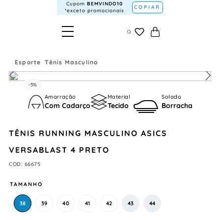
Cupom
BEMVINDO10
COPIAR
*exceto promocionais
Esporte
Tênis Masculino
-
5%
Amarração
Material
Solado
Com Cadarço
Tecido
Borracha
TÊNIS RUNNING MASCULINO ASICS
VERSABLAST 4 PRETO
COD
:
66675
TAMANHO
38
39
40
41
42
43
44