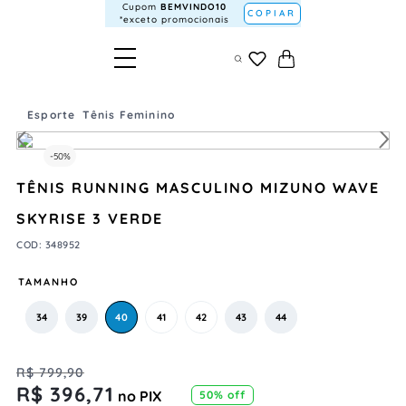
Cupom
BEMVINDO10
COPIAR
*exceto promocionais
Esporte
Tênis Feminino
-
50%
TÊNIS RUNNING MASCULINO MIZUNO WAVE
SKYRISE 3 VERDE
COD
:
348952
TAMANHO
34
39
40
41
42
43
44
R$
799
,
90
R$
396
,
71
no PIX
50%
off