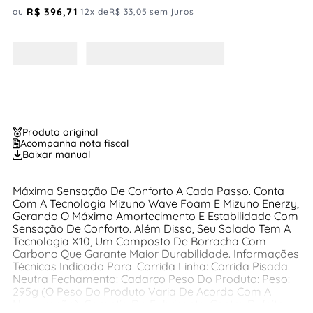
R$
396
,
71
ou
12
x de
R$
33
,
05
sem juros
Produto original
Acompanha nota fiscal
Baixar manual
Máxima Sensação De Conforto A Cada Passo. Conta
Com A Tecnologia Mizuno Wave Foam E Mizuno Enerzy,
Gerando O Máximo Amortecimento E Estabilidade Com
Sensação De Conforto. Além Disso, Seu Solado Tem A
Tecnologia X10, Um Composto De Borracha Com
Carbono Que Garante Maior Durabilidade. Informações
Técnicas Indicado Para: Corrida Linha: Corrida Pisada:
Neutra Fechamento: Cadarço Peso Do Produto: Peso:
295g (O Peso Do Produto Varia De Acordo Com A
Numeração). Garantia Do Fabricante: Contra Defeito