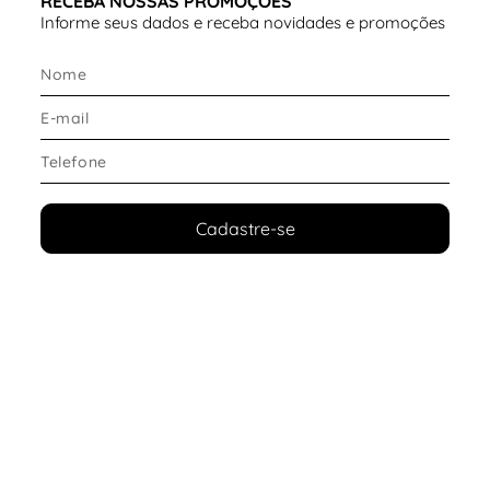
RECEBA NOSSAS PROMOÇÕES
distâncias com este tênis de corrida de alto
Informe seus dados e receba novidades e promoções
desempenho.
Cadastre-se