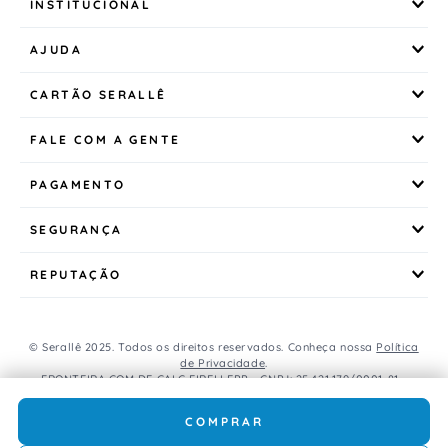
INSTITUCIONAL
AJUDA
CARTÃO SERALLÊ
FALE COM A GENTE
PAGAMENTO
SEGURANÇA
REPUTAÇÃO
© Serallê 2025. Todos os direitos reservados. Conheça nossa
Política
de Privacidade
.
FRONTEIRA COM DE CALC EIRELI EPP - CNPJ: 25.421.179/0001-81 -
Avenida Brasil, 456, Centro, CEP: 85.851-000, Foz do Iguaçu, PR, Brasil.
Caso os produtos apresentem divergências de valores, o preço
COMPRAR
válido é o do carrinho de compras.