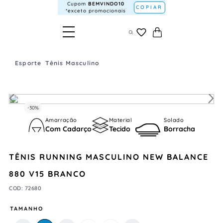
Cupom
BEMVINDO10
COPIAR
*exceto promocionais
Esporte
Tênis Masculino
-
30%
Amarração
Material
Solado
Com Cadarço
Tecido
Borracha
TÊNIS RUNNING MASCULINO NEW BALANCE
880 V15 BRANCO
COD
:
72680
TAMANHO