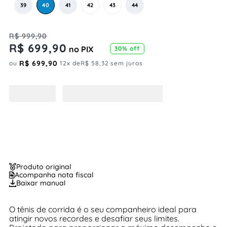
39
40
41
42
43
44
R$
999
,
90
R$
699
,
90
no PIX
30%
off
R$
699
,
90
ou
12
x de
R$
58
,
32
sem juros
Produto original
Acompanha nota fiscal
Baixar manual
O tênis de corrida é o seu companheiro ideal para
atingir novos recordes e desafiar seus limites.