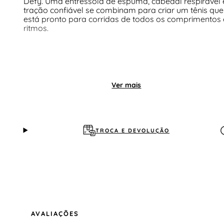
Defy. Uma entressola de espuma, cabedal respirável 
tração confiável se combinam para criar um tênis que
está pronto para corridas de todos os comprimentos 
ritmos.
Ver mais
TROCA E DEVOLUÇÃO
AVALIAÇÕES