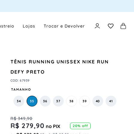
streio
Lojas
Trocar e Devolver
TÊNIS RUNNING UNISSEX NIKE RUN
DEFY PRETO
COD
:
67939
TAMANHO
34
35
36
37
38
39
40
41
R$
349
,
90
R$
279
,
90
no PIX
20%
off