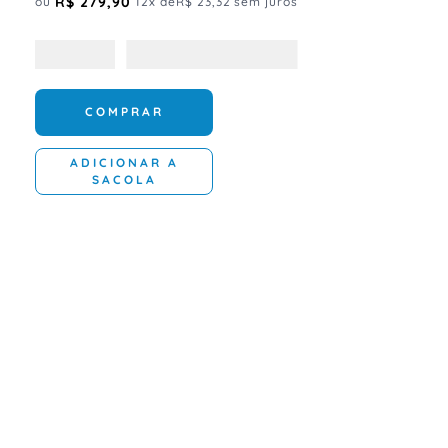
R$
279
,
90
ou
12
x de
R$
23
,
32
sem juros
COMPRAR
ADICIONAR A
SACOLA