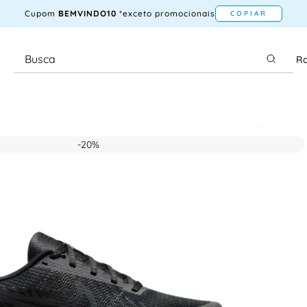
Cupom
BEMVINDO10
*exceto promocionais
COPIAR
Ra
-
20%