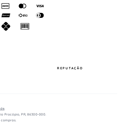
REPUTAÇÃO
ade
.
io Procópio, PR, 86300-000.
e compras.