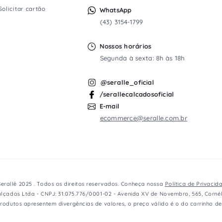
Solicitar cartão
WhatsApp
(43) 3154-1799
Nossos horários
Segunda à sexta: 8h às 18h
@seralle_oficial
/serallecalcadosoficial
E-mail
ecommerce@seralle.com.br
erallê 2025 . Todos os direitos reservados. Conheça nossa
Política de Privacid
lçados Ltda - CNPJ: 31.075.776/0001-02 - Avenida XV de Novembro, 565, Cornél
rodutos apresentem divergências de valores, o preço válido é o do carrinho d