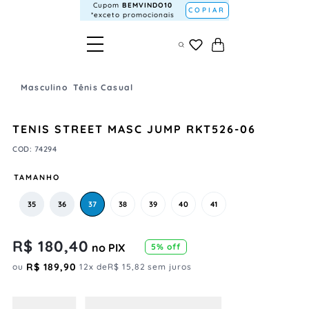
Cupom
BEMVINDO10
COPIAR
*exceto promocionais
Masculino
Tênis Casual
TENIS STREET MASC JUMP RKT526-06
COD
:
74294
TAMANHO
35
36
37
38
39
40
41
R$
180
,
40
no PIX
5
% off
R$
189
,
90
ou
12
x de
R$
15
,
82
sem juros