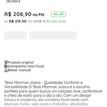
Ver mais 8
R$
208
,
90
no PIX
5
% off
R$
219
,
90
ou
12
x de
R$
18
,
32
sem juros
Produto original
Acompanha nota fiscal
Baixar manual
Tênis Mormaii Joaca - Qualidade, Conforto e
Versatilidade O Tênis Mormaii Joaca é a escolha
perfeita para quem busca um calçado leve, confortável
e cheio de estilo para o dia a dia. Com um design
básico e moderno, ele combina facilmente com
diversos looks, seja para o trabalho, atividades