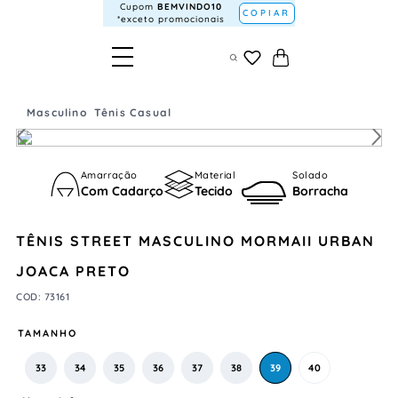
Cupom
BEMVINDO10
COPIAR
*exceto promocionais
Masculino
Tênis Casual
Amarração
Material
Solado
Com Cadarço
Tecido
Borracha
TÊNIS STREET MASCULINO MORMAII URBAN
JOACA PRETO
COD
:
73161
TAMANHO
33
34
35
36
37
38
39
40