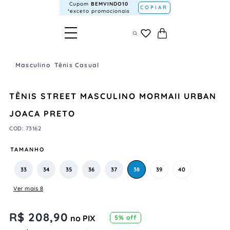
Cupom
BEMVINDO10
COPIAR
*exceto promocionais
Masculino
Tênis Casual
TÊNIS STREET MASCULINO MORMAII URBAN
JOACA PRETO
COD
:
73162
TAMANHO
33
34
35
36
37
38
39
40
Ver mais 8
R$
208
,
90
no PIX
5
% off