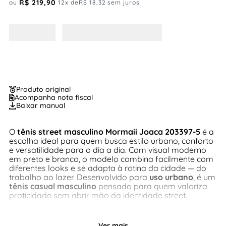
R$
219
,
90
ou
12
x de
R$
18
,
32
sem juros
Produto original
Acompanha nota fiscal
Baixar manual
O
tênis street masculino Mormaii Joaca 203397-5
é a
escolha ideal para quem busca estilo urbano, conforto
e versatilidade para o dia a dia. Com visual moderno
em preto e branco, o modelo combina facilmente com
diferentes looks e se adapta à rotina da cidade — do
trabalho ao lazer. Desenvolvido para
uso urbano
, é um
tênis casual masculino
pensado para quem valoriza
praticidade sem abrir mão da identidade street.
Detalhamento completo do
Ver mais