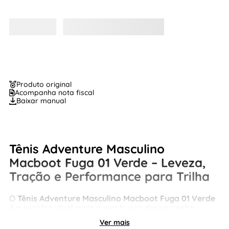
Produto original
Acompanha nota fiscal
Baixar manual
Tênis Adventure Masculino
Macboot Fuga 01 Verde – Leveza,
Tração e Performance para Trilha
O
Tênis Adventure Masculino Macboot Fuga 01 Verde
é a escolha ideal para quem busca desempenho,
conforto e segurança em terrenos variados. Com
Ver mais
construção leve e tecnologias avançadas, ele se