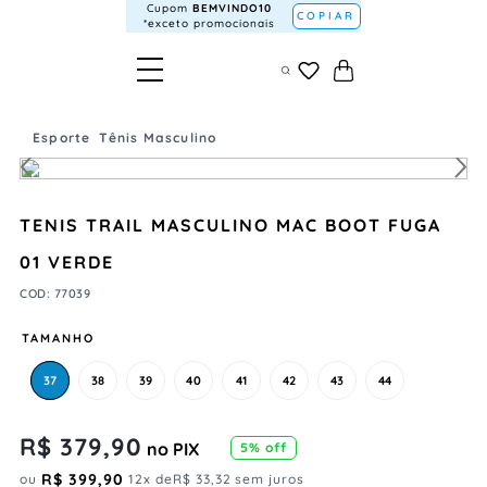
Cupom
BEMVINDO10
COPIAR
*exceto promocionais
Esporte
Tênis Masculino
TENIS TRAIL MASCULINO MAC BOOT FUGA
01 VERDE
COD
:
77039
TAMANHO
37
38
39
40
41
42
43
44
R$
379
,
90
no PIX
5
% off
R$
399
,
90
ou
12
x de
R$
33
,
32
sem juros