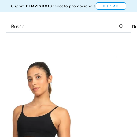
Cupom
BEMVINDO10
*exceto promocionais
COPIAR
Ra