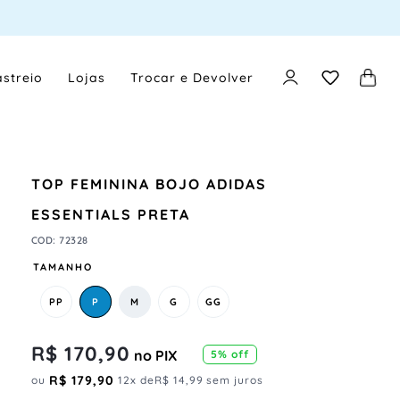
streio
Lojas
Trocar e Devolver
TOP FEMININA BOJO ADIDAS
ESSENTIALS PRETA
COD
:
72328
TAMANHO
PP
P
M
G
GG
R$
170
,
90
no PIX
5
% off
R$
179
,
90
ou
12
x de
R$
14
,
99
sem juros