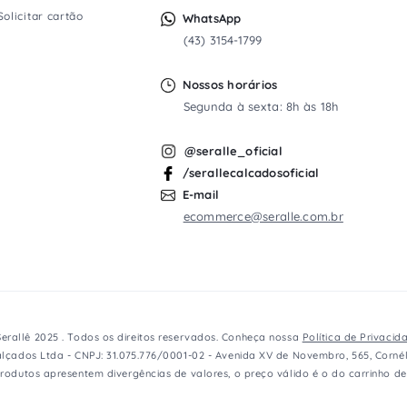
Solicitar cartão
WhatsApp
(43) 3154-1799
Nossos horários
Segunda à sexta: 8h às 18h
@seralle_oficial
/serallecalcadosoficial
E-mail
ecommerce@seralle.com.br
erallê 2025 . Todos os direitos reservados. Conheça nossa
Política de Privacid
lçados Ltda - CNPJ: 31.075.776/0001-02 - Avenida XV de Novembro, 565, Cornél
rodutos apresentem divergências de valores, o preço válido é o do carrinho d