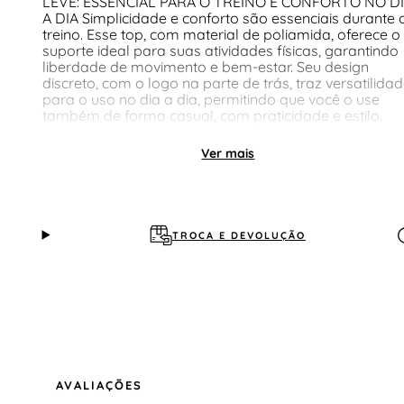
LEVE: ESSENCIAL PARA O TREINO E CONFORTO NO D
A DIA Simplicidade e conforto são essenciais durante 
treino. Esse top, com material de poliamida, oferece o
suporte ideal para suas atividades físicas, garantindo
liberdade de movimento e bem-estar. Seu design
discreto, com o logo na parte de trás, traz versatilida
para o uso no dia a dia, permitindo que você o use
também de forma casual, com praticidade e estilo.
Ver mais
TROCA E DEVOLUÇÃO
AVALIAÇÕES