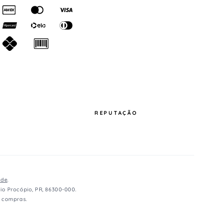
REPUTAÇÃO
ade
.
io Procópio, PR, 86300-000.
e compras.