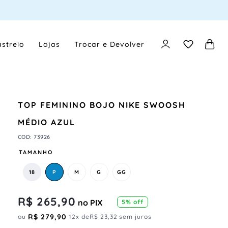
streio
Lojas
Trocar e Devolver
TOP FEMININO BOJO NIKE SWOOSH
MÉDIO AZUL
COD
:
73926
TAMANHO
18
P
M
G
GG
R$
265
,
90
no PIX
5
% off
R$
279
,
90
ou
12
x de
R$
23
,
32
sem juros