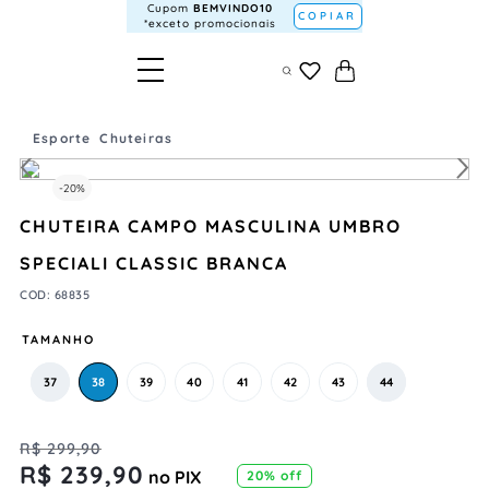
Cupom
BEMVINDO10
COPIAR
*exceto promocionais
Esporte
Chuteiras
-
20%
CHUTEIRA CAMPO MASCULINA UMBRO
SPECIALI CLASSIC BRANCA
COD
:
68835
TAMANHO
37
38
39
40
41
42
43
44
R$
299
,
90
R$
239
,
90
no PIX
20%
off