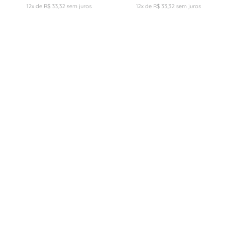
12
x de
R$
33
,
32
sem juros
12
x de
R$
33
,
32
sem juros