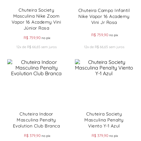
Chuteira Society
Chuteira Campo Infantil
Masculina Nike Zoom
Nike Vapor 16 Academy
Vapor 16 Academy Vini
Vini Jr Rosa
Júnior Rosa
R$
759
,
90
no pix
R$
759
,
90
no pix
12
x de
R$
66
,
65
sem juros
12
x de
R$
66
,
65
sem juros
Chuteira Indoor
Chuteira Society
Masculina Penalty
Masculina Penalty
Evolution Club Branca
Viento Y-1 Azul
R$
379
,
90
R$
379
,
90
no pix
no pix