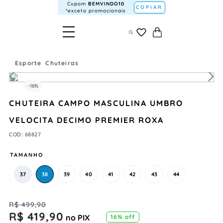
Cupom
BEMVINDO10
COPIAR
*exceto promocionais
Esporte
Chuteiras
-
16%
CHUTEIRA CAMPO MASCULINA UMBRO
VELOCITA DECIMO PREMIER ROXA
COD
:
68827
TAMANHO
37
38
39
40
41
42
43
44
R$
499
,
90
R$
419
,
90
no PIX
16%
off