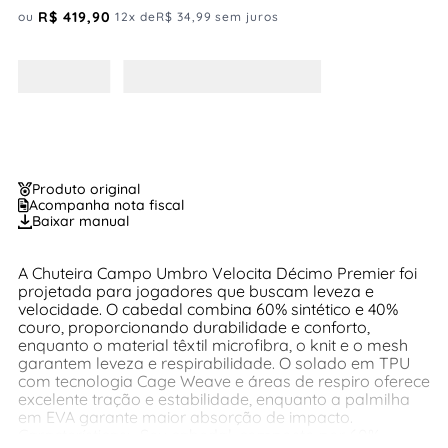
R$
419
,
90
ou
12
x de
R$
34
,
99
sem juros
Produto original
Acompanha nota fiscal
Baixar manual
A Chuteira Campo Umbro Velocita Décimo Premier foi
projetada para jogadores que buscam leveza e
velocidade. O cabedal combina 60% sintético e 40%
couro, proporcionando durabilidade e conforto,
enquanto o material têxtil microfibra, o knit e o mesh
garantem leveza e respirabilidade. O solado em TPU
com tecnologia Cage Weave e áreas de respiro oferece
excelente tração e estabilidade, enquanto a palmilha
em EVA garante maior absorção de impacto.
Características: -Seu cabedal, composto por 60%