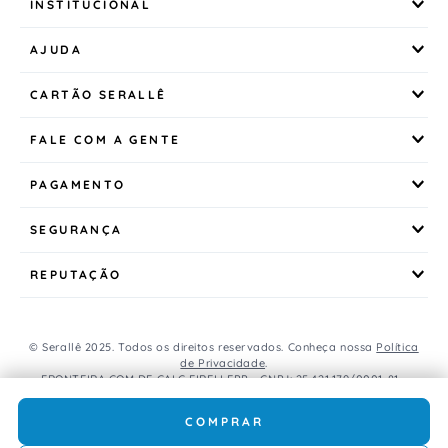
INSTITUCIONAL
AJUDA
CARTÃO SERALLÊ
FALE COM A GENTE
PAGAMENTO
SEGURANÇA
REPUTAÇÃO
© Serallê 2025. Todos os direitos reservados. Conheça nossa
Política
de Privacidade
.
FRONTEIRA COM DE CALC EIRELI EPP - CNPJ: 25.421.179/0001-81 -
Avenida Brasil, 456, Centro, CEP: 85.851-000, Foz do Iguaçu, PR, Brasil.
Caso os produtos apresentem divergências de valores, o preço
COMPRAR
válido é o do carrinho de compras.