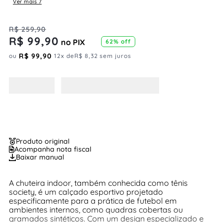
Ver mais 7
R$
259
,
90
R$
99
,
90
no PIX
62%
off
R$
99
,
90
ou
12
x de
R$
8
,
32
sem juros
Produto original
Acompanha nota fiscal
Baixar manual
A chuteira indoor, também conhecida como tênis
society, é um calçado esportivo projetado
especificamente para a prática de futebol em
ambientes internos, como quadras cobertas ou
gramados sintéticos. Com um design especializado e