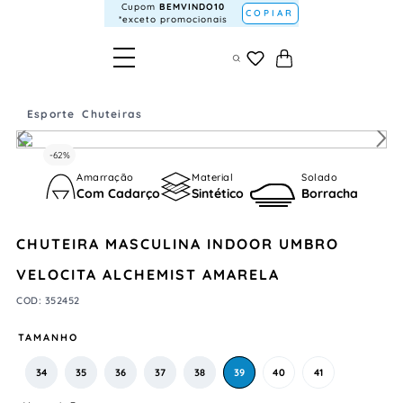
Cupom
BEMVINDO10
COPIAR
*exceto promocionais
Esporte
Chuteiras
-
62%
Amarração
Material
Solado
Com Cadarço
Sintético
Borracha
CHUTEIRA MASCULINA INDOOR UMBRO
VELOCITA ALCHEMIST AMARELA
COD
:
352452
TAMANHO
34
35
36
37
38
39
40
41