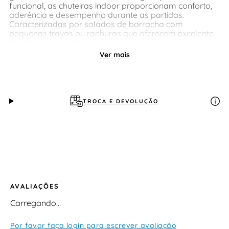
funcional, as chuteiras indoor proporcionam conforto,
aderência e desempenho durante as partidas.
Caracterizadas por solados de borracha com
pequenas travas ou ranhuras que oferecem excelente
tração em superfícies lisas, as chuteiras indoor são
fabricadas em materiais resistentes e duráveis. Esses
Ver mais
materiais proporcionam proteção aos pés,
amortecimento contra impactos e permitem uma
melhor sensibilidade ao toque da bola.
TROCA E DEVOLUÇÃO
AVALIAÇÕES
Carregando…
Por favor faça login para escrever avaliação