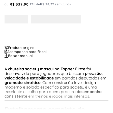
R$
339
,
90
ou
12
x de
R$
28
,
32
sem juros
Produto original
Acompanha nota fiscal
Baixar manual
A
chuteira society masculina Topper Elitte
foi
desenvolvida para jogadores que buscam
precisão,
velocidade e estabilidade
em partidas disputadas em
gramado sintético
. Com construção leve, design
moderno e solado específico para society, é uma
excelente escolha para quem procura
desempenho
consistente
em treinos e jogos mais intensos.
Detalhamento completo do