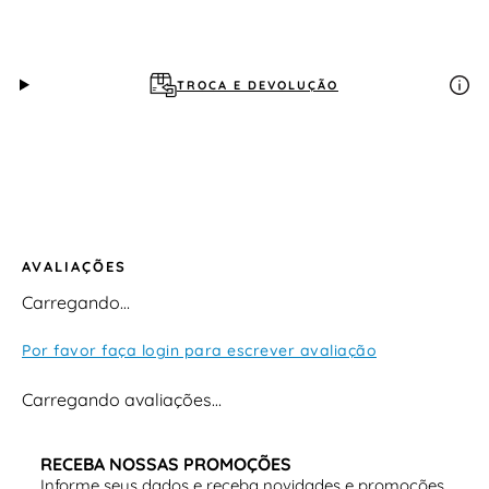
Detalhamento completo do
produto
Material do cabedal
TROCA E DEVOLUÇÃO
Cabedal
laminado
com texturas em
alta
frequência
Estrutura que favorece
melhor grip e domínio da
bola
Construção pensada para oferecer resistência no
uso frequente
AVALIAÇÕES
Visual moderno com acabamento funcional
Carregando…
Tipo de solado
Por favor faça login para escrever avaliação
Solado em
TPU com travas em chevron
Carregando avaliações…
Indicado para
campos de gramado sintético
Proporciona
tração, estabilidade e segurança
RECEBA NOSSAS PROMOÇÕES
Informe seus dados e receba novidades e promoções
Auxilia em mudanças rápidas de direção