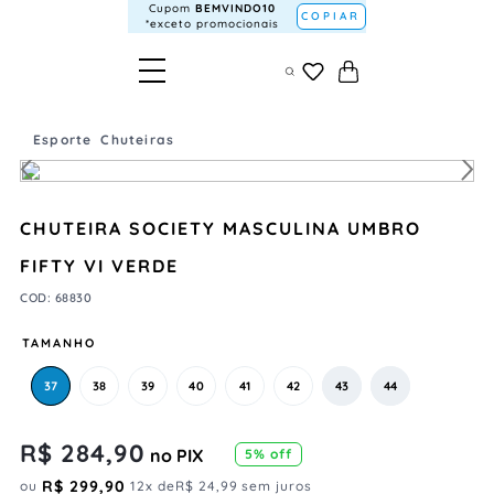
Cupom
BEMVINDO10
COPIAR
*exceto promocionais
Esporte
Chuteiras
CHUTEIRA SOCIETY MASCULINA UMBRO
FIFTY VI VERDE
COD
:
68830
TAMANHO
37
38
39
40
41
42
43
44
R$
284
,
90
no PIX
5
% off
R$
299
,
90
ou
12
x de
R$
24
,
99
sem juros