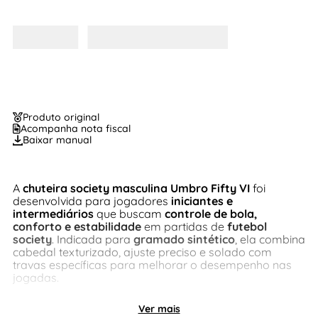
Produto original
Acompanha nota fiscal
Baixar manual
A
chuteira society masculina Umbro Fifty VI
foi
desenvolvida para jogadores
iniciantes e
intermediários
que buscam
controle de bola,
conforto e estabilidade
em partidas de
futebol
society
. Indicada para
gramado sintético
, ela combina
cabedal texturizado, ajuste preciso e solado com
travas específicas para melhorar o desempenho nas
jogadas.
Ver mais