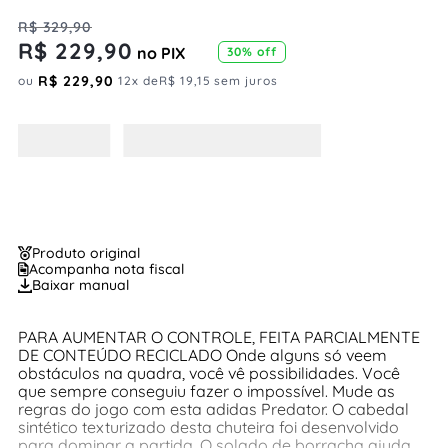
R$
329
,
90
R$
229
,
90
no PIX
30%
off
R$
229
,
90
ou
12
x de
R$
19
,
15
sem juros
Produto original
Acompanha nota fiscal
Baixar manual
PARA AUMENTAR O CONTROLE, FEITA PARCIALMENTE
DE CONTEÚDO RECICLADO Onde alguns só veem
obstáculos na quadra, você vê possibilidades. Você
que sempre conseguiu fazer o impossível. Mude as
regras do jogo com esta adidas Predator. O cabedal
sintético texturizado desta chuteira foi desenvolvido
para dominar a partida. O solado de borracha ajuda