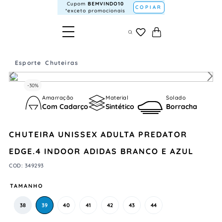
Cupom
BEMVINDO10
COPIAR
*exceto promocionais
Esporte
Chuteiras
-
30%
Amarração
Material
Solado
Com Cadarço
Sintético
Borracha
CHUTEIRA UNISSEX ADULTA PREDATOR
EDGE.4 INDOOR ADIDAS BRANCO E AZUL
COD
:
349293
TAMANHO
38
39
40
41
42
43
44