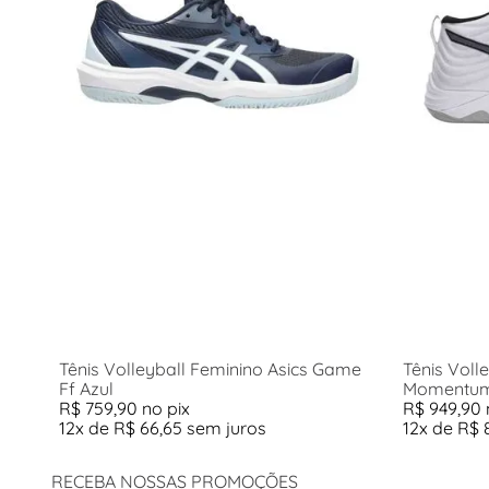
Tênis Volleyball Feminino Asics Game
Tênis Voll
Ff Azul
Momentum 
R$
759
,
90
no pix
R$
949
,
90
12
x de
R$
66
,
65
sem juros
12
x de
R$
RECEBA NOSSAS PROMOÇÕES