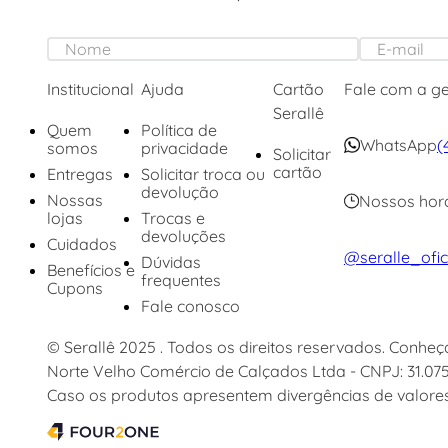
Institucional
Ajuda
Cartão
Fale com a g
Serallê
Quem
Política de
WhatsApp
(
somos
privacidade
Solicitar
cartão
Entregas
Solicitar troca ou
devolução
Nossas
Nossos hor
lojas
Trocas e
devoluções
Cuidados
@seralle_ofic
Dúvidas
Benefícios e
frequentes
Cupons
Fale conosco
© Serallê 2025 . Todos os direitos reservados. Conhe
Norte Velho Comércio de Calçados Ltda - CNPJ: 31.07
Caso os produtos apresentem divergências de valores,