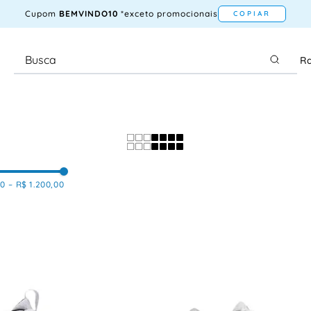
Cupom
BEMVINDO10
*exceto promocionais
COPIAR
Ra
00
–
R$ 1.200,00