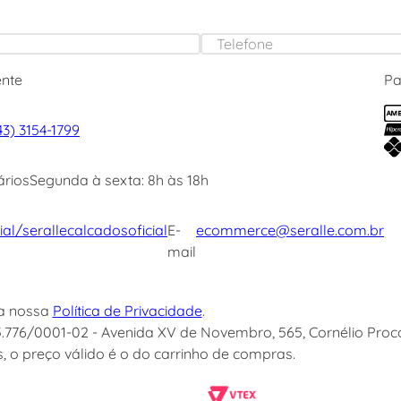
ente
P
43) 3154-1799
ários
Segunda à sexta: 8h às 18h
ial
/serallecalcadosoficial
E-
ecommerce@seralle.com.br
mail
ça nossa
Política de Privacidade
.
5.776/0001-02 - Avenida XV de Novembro, 565, Cornélio Proc
 o preço válido é o do carrinho de compras.