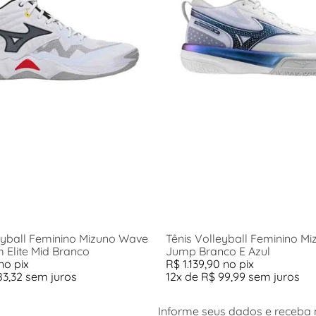
eyball Feminino Mizuno Wave
Tênis Volleyball Feminino M
Elite Mid Branco
Jump Branco E Azul
no pix
R$
1
.
139
,
90
no pix
83
,
32
sem juros
12
x de
R$
99
,
99
sem juros
Informe seus dados e receba