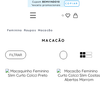
Cupom
BEMVINDO10
COPIAR
*exceto promocionais
Feminino
Roupas
Macacão
MACACÃO
FILTRAR