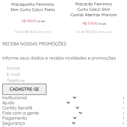
Macacão Feminino
Macaquinho Feminino
Curto Colcci Slim
Slim Curto Colcci Preto
Costas Abertas Marrom
R$
436
,
90
no pix
R$
379
,
90
no pix
12
x de
R$
38
,
32
sem juros
12
x de
R$
33
,
32
sem juros
RECEBA NOSSAS PROMOÇÕES
Informe seus dados e receba novidades e promoções
CADASTRE-SE
Institucional
+
Ajuda
+
Cartão Serallê
+
Fale com a gente
+
Pagamento
+
Segurança
+