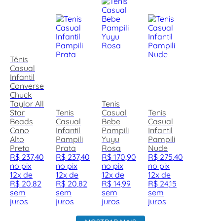
Tênis
Casual
Infantil
Converse
Chuck
Taylor All
Tenis
Star
Tenis
Casual
Tenis
Beads
Casual
Bebe
Casual
Cano
Infantil
Pampili
Infantil
Alto
Pampili
Yuyu
Pampili
Preto
Prata
Rosa
Nude
R$
237
,
40
R$
237
,
40
R$
170
,
90
R$
275
,
40
no pix
no pix
no pix
no pix
12
x de
12
x de
12
x de
12
x de
R$
20
,
82
R$
20
,
82
R$
14
,
99
R$
24
,
15
sem
sem
sem
sem
juros
juros
juros
juros