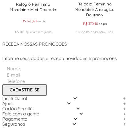
Relógio Feminino
Relógio Feminino
Mondaine Analógico
Mondaine Mini Dourado
Dourado
R$
370
,
40
no pix
R$
370
,
40
no pix
12
x de
R$
32
,
49
sem juros
12
x de
R$
32
,
49
sem juros
RECEBA NOSSAS PROMOÇÕES
Informe seus dados e receba novidades e promoções
CADASTRE-SE
Institucional
+
Ajuda
+
Cartão Serallê
+
Fale com a gente
+
Pagamento
+
Segurança
+