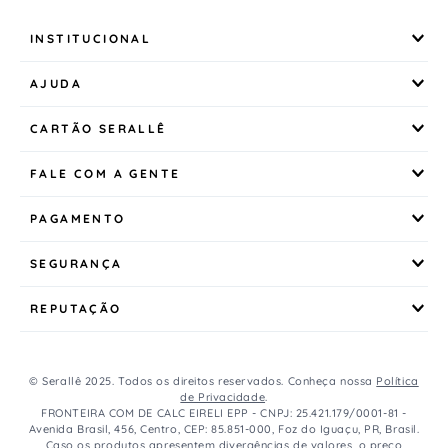
INSTITUCIONAL
AJUDA
CARTÃO SERALLÊ
FALE COM A GENTE
PAGAMENTO
SEGURANÇA
REPUTAÇÃO
© Serallê 2025. Todos os direitos reservados. Conheça nossa
Política
de Privacidade
.
FRONTEIRA COM DE CALC EIRELI EPP - CNPJ: 25.421.179/0001-81 -
Avenida Brasil, 456, Centro, CEP: 85.851-000, Foz do Iguaçu, PR, Brasil.
Caso os produtos apresentem divergências de valores, o preço