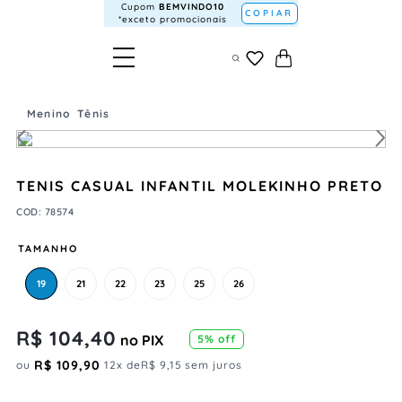
Cupom
BEMVINDO10
COPIAR
*exceto promocionais
Menino
Tênis
TENIS CASUAL INFANTIL MOLEKINHO PRETO
COD
:
78574
TAMANHO
19
21
22
23
25
26
R$
104
,
40
no PIX
5
% off
R$
109
,
90
ou
12
x de
R$
9
,
15
sem juros