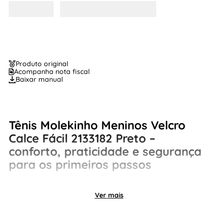
Produto original
Acompanha nota fiscal
Baixar manual
Tênis Molekinho Meninos Velcro
Calce Fácil 2133182 Preto –
conforto, praticidade e segurança
para os primeiros passos
O
tênis baby Molekinho preto
foi desenvolvido
especialmente para acompanhar os pequenos com
Ver mais
conforto, estabilidade e praticidade no dia a dia. Com
visual moderno e versátil, este
tênis infantil casual
é