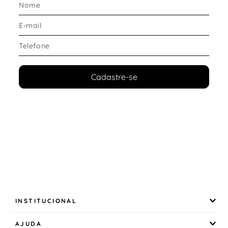
Tipo de solado
O solado foi desenvolvido para proporcionar
estabilidade e segurança durante os primeiros passos
e brincadeiras.
Destaques do solado:
Cadastre-se
Solado em borracha antiderrapante
Excelente aderência ao solo
Mais segurança ao caminhar
Estrutura resistente para uso diário infantil
Essas características fazem do modelo uma excelente
opção de
tênis infantil baby confortável e seguro
.
Conforto e ajuste
O
tênis baby Molekinho
foi pensado para oferecer
bem-estar e praticidade em todos os momentos.
INSTITUCIONAL
Principais recursos:
AJUDA