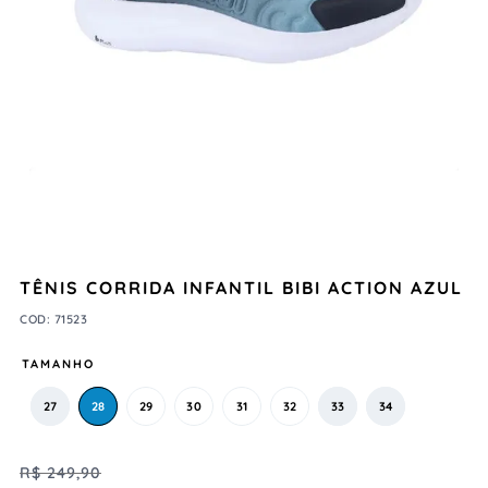
TÊNIS CORRIDA INFANTIL BIBI ACTION AZUL
COD
:
71523
TAMANHO
27
28
29
30
31
32
33
34
R$
249
,
90