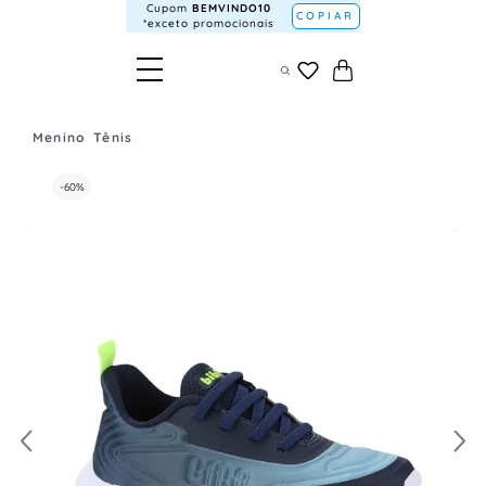
Cupom
BEMVINDO10
COPIAR
*exceto promocionais
Menino
Tênis
-
60%