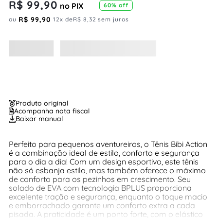
R$
99
,
90
no PIX
60%
off
R$
99
,
90
ou
12
x de
R$
8
,
32
sem juros
Produto original
Acompanha nota fiscal
Baixar manual
Perfeito para pequenos aventureiros, o Tênis Bibi Action
é a combinação ideal de estilo, conforto e segurança
para o dia a dia! Com um design esportivo, este tênis
não só esbanja estilo, mas também oferece o máximo
de conforto para os pezinhos em crescimento. Seu
solado de EVA com tecnologia BPLUS proporciona
excelente tração e segurança, enquanto o toque macio
e emborrachado garante um conforto extra a cada
pisada. A praticidade é um ponto forte, com o elástico