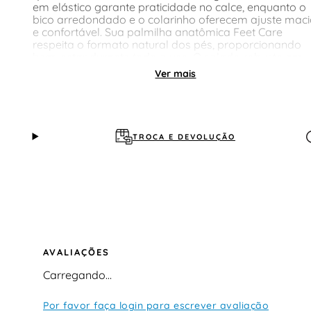
em elástico garante praticidade no calce, enquanto o
bico arredondado e o colarinho oferecem ajuste maci
e confortável. Sua palmilha anatômica Feet Care
respeita o formato natural dos pés, proporcionando
bem-estar durante todo o uso. O solado robusto em
EVA assegura estabilidade e leveza, acompanhando
Ver mais
cada movimento com segurança. Um modelo versátil
que valoriza a autonomia das meninas e transforma
cada passo em estilo.
TROCA E DEVOLUÇÃO
AVALIAÇÕES
Carregando…
Por favor faça login para escrever avaliação