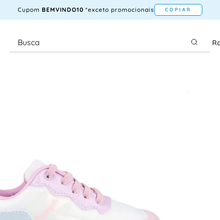
Cupom
BEMVINDO10
*exceto promocionais
COPIAR
Ra