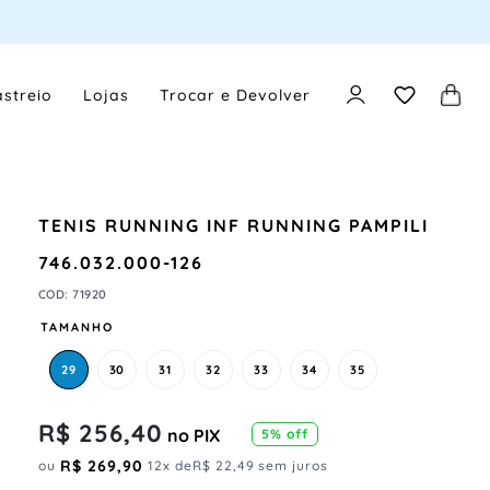
streio
Lojas
Trocar e Devolver
TENIS RUNNING INF RUNNING PAMPILI
746.032.000-126
COD
:
71920
TAMANHO
29
30
31
32
33
34
35
R$
256
,
40
no PIX
5
% off
R$
269
,
90
ou
12
x de
R$
22
,
49
sem juros